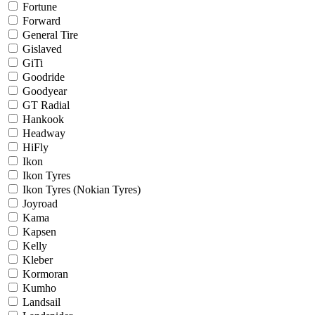
Fortune
Forward
General Tire
Gislaved
GiTi
Goodride
Goodyear
GT Radial
Hankook
Headway
HiFly
Ikon
Ikon Tyres
Ikon Tyres (Nokian Tyres)
Joyroad
Kama
Kapsen
Kelly
Kleber
Kormoran
Kumho
Landsail