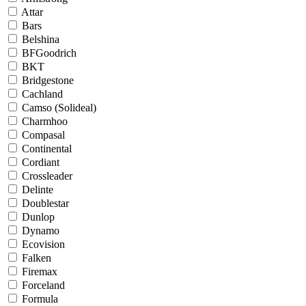
Attar
Bars
Belshina
BFGoodrich
BKT
Bridgestone
Cachland
Camso (Solideal)
Charmhoo
Compasal
Continental
Cordiant
Crossleader
Delinte
Doublestar
Dunlop
Dynamo
Ecovision
Falken
Firemax
Forceland
Formula