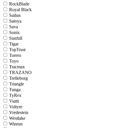
RockBlade
Royal Black
Sailun
Satoya
Sava
Sonix
Sunfull
Tigar
TopTrust
Torero
Toyo
Tracmax
TRAZANO
Trelleborg
Triangle
Tunga
TyRex
Viatti
Voltyre
Vredestein
Westlake
Winrun