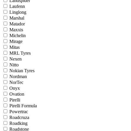
Landspider
Laufenn
Linglong
Marshal
Matador
Maxxis
Michelin
Mirage
Mitas
MRL Tyres
Nexen
Nitto
Nokian Tyres
Nordman
NorTec
Onyx
Ovation
Pirelli
Pirelli Formula
Powertrac
Roadcruza
Roadking
Roadstone