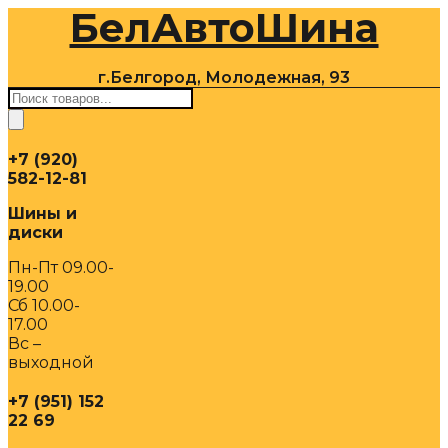
БелАвтоШина
Перейти
к
содержимому
г.Белгород, Молодежная, 93
Поиск
товаров
+7 (920)
582-12-81
Шины и
диски
Пн-Пт 09.00-
19.00
Сб 10.00-
17.00
Вс –
выходной
+7 (951) 152
22 69