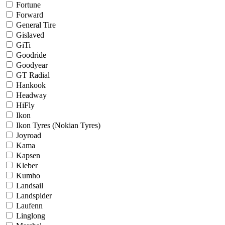
Fortune
Forward
General Tire
Gislaved
GiTi
Goodride
Goodyear
GT Radial
Hankook
Headway
HiFly
Ikon
Ikon Tyres (Nokian Tyres)
Joyroad
Kama
Kapsen
Kleber
Kumho
Landsail
Landspider
Laufenn
Linglong