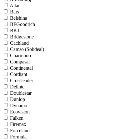
Attar
Bars
Belshina
BFGoodrich
BKT
Bridgestone
Cachland
Camso (Solideal)
Charmhoo
Compasal
Continental
Cordiant
Crossleader
Delinte
Doublestar
Dunlop
Dynamo
Ecovision
Falken
Firemax
Forceland
Formula