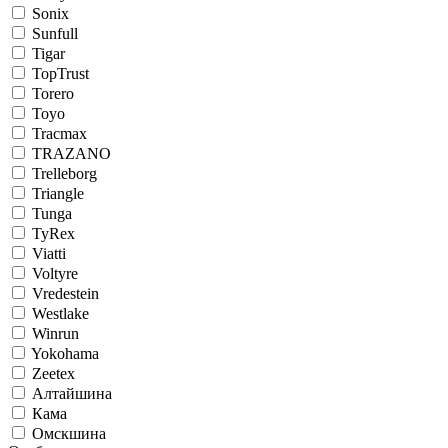
Sonix
Sunfull
Tigar
TopTrust
Torero
Toyo
Tracmax
TRAZANO
Trelleborg
Triangle
Tunga
TyRex
Viatti
Voltyre
Vredestein
Westlake
Winrun
Yokohama
Zeetex
Алтайшина
Кама
Омскшина