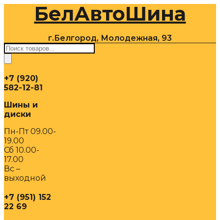
БелАвтоШина
Перейти
к
содержимому
г.Белгород, Молодежная, 93
Поиск
товаров
+7 (920)
582-12-81
Шины и
диски
Пн-Пт 09.00-
19.00
Сб 10.00-
17.00
Вс –
выходной
+7 (951) 152
22 69