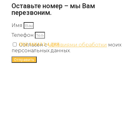
Оставьте номер – мы Вам
перезвоним.
Имя
Телефон
Согласен с
условиями обработки
моих
ПОД ЗАКАЗ 2-4 ДНЯ
ПОД ЗАКАЗ 2-4 ДНЯ
персональных данных.
Отправить