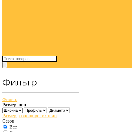
Поиск
товаров
Фильтр
Фильтр
Размер шин
Размер разношироких шин
Сезон
Все