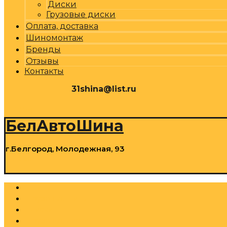
Диски
Грузовые диски
Оплата, доставка
Шиномонтаж
Бренды
Отзывы
Контакты
31shina@list.ru
0
Р
Cart
БелАвтоШина
г.Белгород, Молодежная, 93
0
Р
Cart
Шины
Грузовые шины
Диски
Грузовые диски