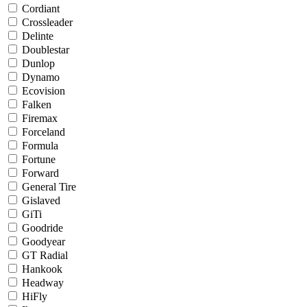
Cordiant
Crossleader
Delinte
Doublestar
Dunlop
Dynamo
Ecovision
Falken
Firemax
Forceland
Formula
Fortune
Forward
General Tire
Gislaved
GiTi
Goodride
Goodyear
GT Radial
Hankook
Headway
HiFly