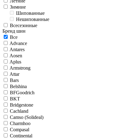
Летние
Зимние
Шипованные
Нешипованные
Всесезонные
Бренд шин
Все
Advance
Antares
Aosen
Aplus
Armstrong
Attar
Bars
Belshina
BFGoodrich
BKT
Bridgestone
Cachland
Camso (Solideal)
Charmhoo
Compasal
Continental