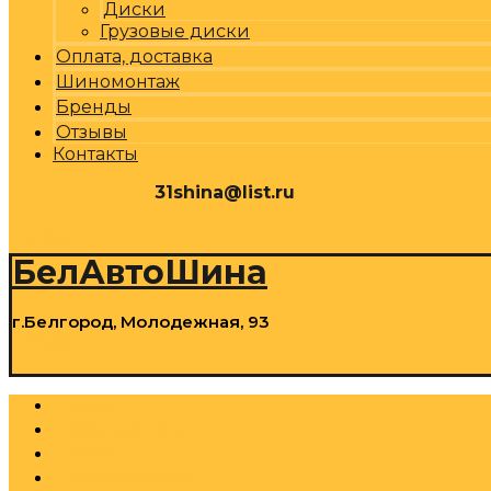
Диски
Грузовые диски
Оплата, доставка
Шиномонтаж
Бренды
Отзывы
Контакты
31shina@list.ru
0
Р
Cart
БелАвтоШина
г.Белгород, Молодежная, 93
0
Р
Cart
Шины
Грузовые шины
Диски
Грузовые диски