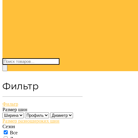
Поиск
товаров
Фильтр
Фильтр
Размер шин
Размер разношироких шин
Сезон
Все