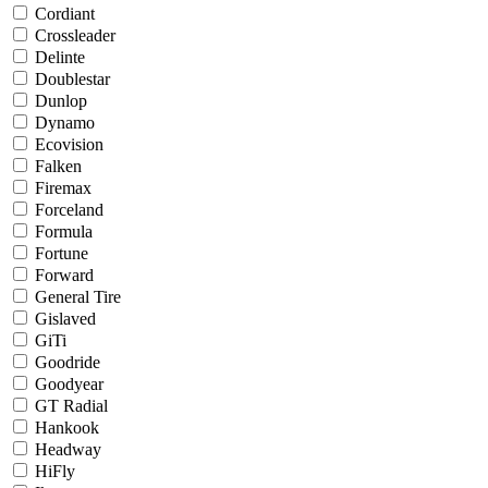
Cordiant
Crossleader
Delinte
Doublestar
Dunlop
Dynamo
Ecovision
Falken
Firemax
Forceland
Formula
Fortune
Forward
General Tire
Gislaved
GiTi
Goodride
Goodyear
GT Radial
Hankook
Headway
HiFly