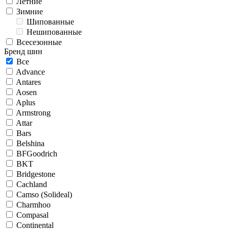
Летние
Зимние
Шипованные
Нешипованные
Всесезонные
Бренд шин
Все
Advance
Antares
Aosen
Aplus
Armstrong
Attar
Bars
Belshina
BFGoodrich
BKT
Bridgestone
Cachland
Camso (Solideal)
Charmhoo
Compasal
Continental