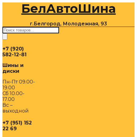
БелАвтоШина
Перейти
к
содержимому
г.Белгород, Молодежная, 93
Поиск
товаров
+7 (920)
582-12-81
Шины и
диски
Пн-Пт 09.00-
19.00
Сб 10.00-
17.00
Вс –
выходной
+7 (951) 152
22 69