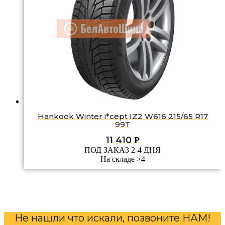
Hankook Winter i*cept IZ2 W616 215/65 R17
99T
11 410
Р
ПОД ЗАКАЗ 2-4 ДНЯ
На складе >4
Не нашли что искали, позвоните НАМ!