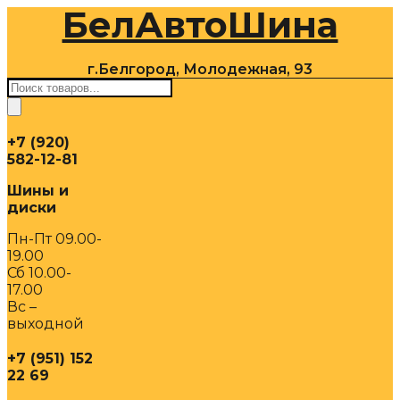
БелАвтоШина
Перейти
к
содержимому
г.Белгород, Молодежная, 93
Поиск
товаров
+7 (920)
582-12-81
Шины и
диски
Пн-Пт 09.00-
19.00
Сб 10.00-
17.00
Вс –
выходной
+7 (951) 152
22 69