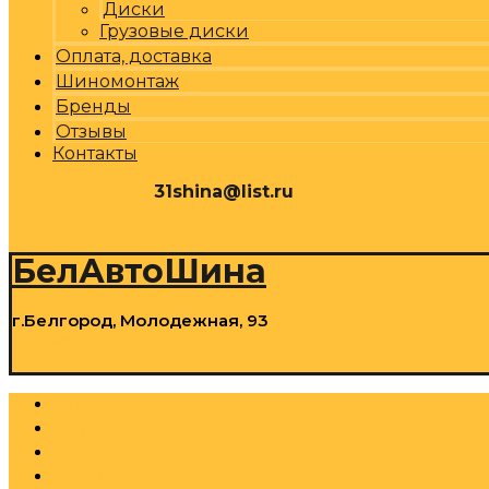
Диски
Грузовые диски
Оплата, доставка
Шиномонтаж
Бренды
Отзывы
Контакты
31shina@list.ru
0
Р
Cart
БелАвтоШина
г.Белгород, Молодежная, 93
0
Р
Cart
Шины
Грузовые шины
Диски
Грузовые диски