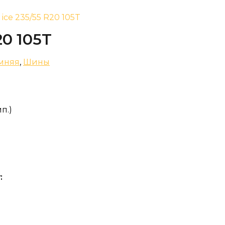
 ice 235/55 R20 105T
20 105T
мняя
,
Шины
п.)
: