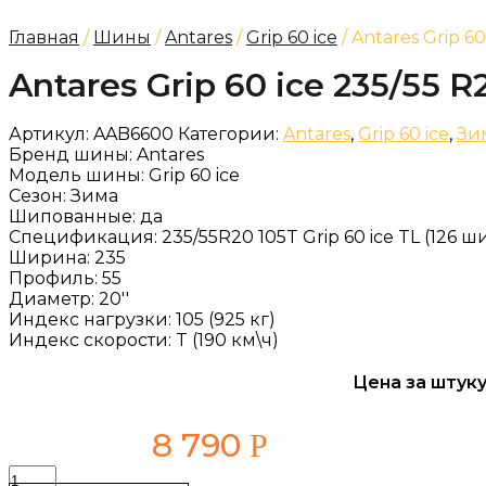
Главная
/
Шины
/
Antares
/
Grip 60 ice
/ Antares Grip 60
Antares Grip 60 ice 235/55 R
Артикул:
AAB6600
Категории:
Antares
,
Grip 60 ice
,
Зи
Бренд шины:
Antares
Модель шины:
Grip 60 ice
Сезон:
Зима
Шипованные:
да
Спецификация:
235/55R20 105T Grip 60 ice TL (126 ши
Ширина:
235
Профиль:
55
Диаметр:
20''
Индекс нагрузки:
105 (925 кг)
Индекс скорости:
T (190 км\ч)
Цена за штуку
8 790
Р
Количество