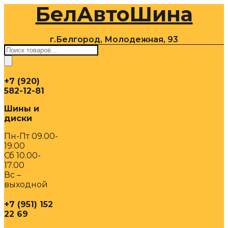
БелАвтоШина
Перейти
к
содержимому
г.Белгород, Молодежная, 93
Поиск
товаров
+7 (920)
582-12-81
Шины и
диски
Пн-Пт 09.00-
19.00
Сб 10.00-
17.00
Вс –
выходной
+7 (951) 152
22 69