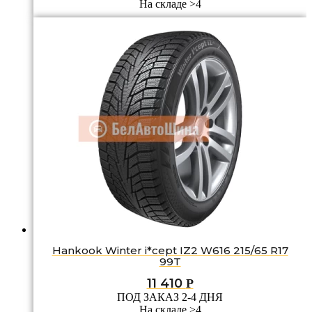
На складе >4
Hankook Winter i*cept IZ2 W616 215/65 R17
99T
11 410
Р
ПОД ЗАКАЗ 2-4 ДНЯ
На складе >4