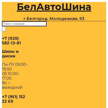
БелАвтоШина
Перейти
к
содержимому
г.Белгород, Молодежная, 93
Поиск
товаров
+7 (920)
582-12-81
Шины и
диски
Пн-Пт 09.00-
19.00
Сб 10.00-
17.00
Вс –
выходной
+7 (951) 152
22 69