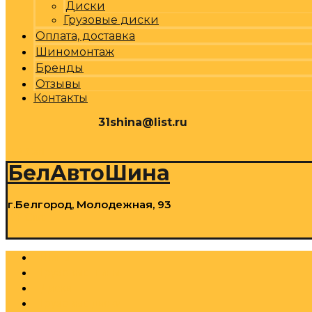
Диски
Грузовые диски
Оплата, доставка
Шиномонтаж
Бренды
Отзывы
Контакты
31shina@list.ru
0
Р
Cart
БелАвтоШина
г.Белгород, Молодежная, 93
0
Р
Cart
Шины
Грузовые шины
Диски
Грузовые диски