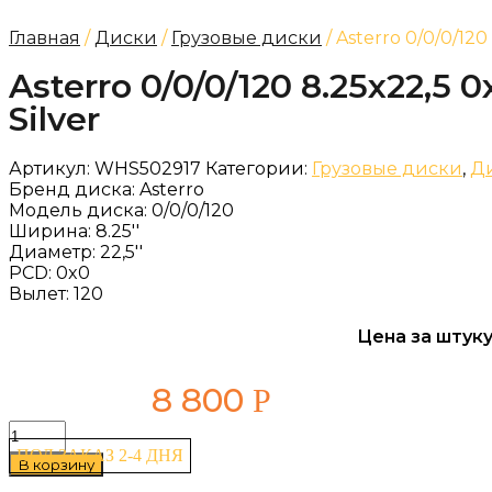
Главная
/
Диски
/
Грузовые диски
/ Asterro 0/0/0/120
Asterro 0/0/0/120 8.25x22,5 
Silver
Артикул:
WHS502917
Категории:
Грузовые диски
,
Д
Бренд диска:
Asterro
Модель диска:
0/0/0/120
Ширина:
8.25''
Диаметр:
22,5''
PCD:
0x0
Вылет:
120
Цена за штуку
8 800
Р
Количество
товара
ПОД ЗАКАЗ 2-4 ДНЯ
В корзину
Asterro
0/0/0/120