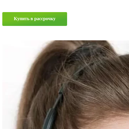
8.25x22,5
0x0
ET120
Купить в рассрочку
D0
Silver
Прокрутка
вверх