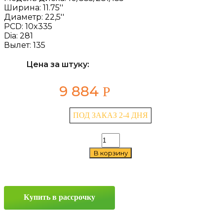
Ширина:
11.75''
Диаметр:
22,5''
PCD:
10x335
Dia:
281
Вылет:
135
Цена за штуку:
9 884
Р
ПОД ЗАКАЗ 2-4 ДНЯ
Количество
товара
В корзину
Asterro
10/335/281/135
11.75x22,5
10x335
ET135
Купить в рассрочку
D281
Silver