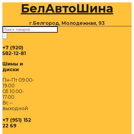
БелАвтоШина
Перейти
к
содержимому
г.Белгород, Молодежная, 93
Поиск
товаров
+7 (920)
582-12-81
Шины и
диски
Пн-Пт 09.00-
19.00
Сб 10.00-
17.00
Вс –
выходной
+7 (951) 152
22 69