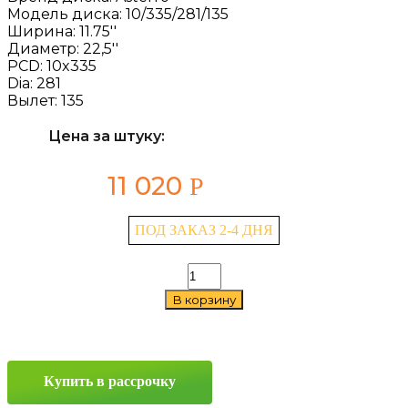
Модель диска:
10/335/281/135
Ширина:
11.75''
Диаметр:
22,5''
PCD:
10x335
Dia:
281
Вылет:
135
Цена за штуку:
11 020
Р
ПОД ЗАКАЗ 2-4 ДНЯ
Количество
товара
В корзину
Asterro
10/335/281/135
11.75x22,5
10x335
ET135
Купить в рассрочку
D281
Space