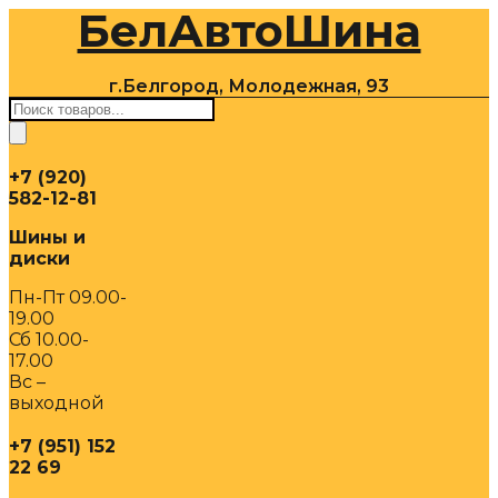
БелАвтоШина
Перейти
к
содержимому
г.Белгород, Молодежная, 93
Поиск
товаров
+7 (920)
582-12-81
Шины и
диски
Пн-Пт 09.00-
19.00
Сб 10.00-
17.00
Вс –
выходной
+7 (951) 152
22 69