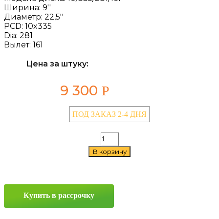
Ширина:
9''
Диаметр:
22,5''
PCD:
10x335
Dia:
281
Вылет:
161
Цена за штуку:
9 300
Р
ПОД ЗАКАЗ 2-4 ДНЯ
Количество
товара
В корзину
Asterro
10/335/281/161
9x22,5
10x335
ET161
Купить в рассрочку
D281
Silver