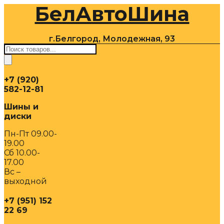
БелАвтоШина
Перейти
к
содержимому
г.Белгород, Молодежная, 93
Поиск
товаров
+7 (920)
582-12-81
Шины и
диски
Пн-Пт 09.00-
19.00
Сб 10.00-
17.00
Вс –
выходной
+7 (951) 152
22 69