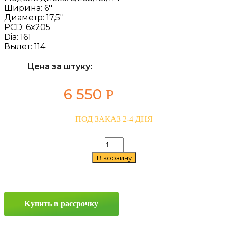
Ширина:
6''
Диаметр:
17,5''
PCD:
6x205
Dia:
161
Вылет:
114
Цена за штуку:
6 550
Р
ПОД ЗАКАЗ 2-4 ДНЯ
Количество
товара
В корзину
Asterro
6/205/161/114
6x17,5
6x205
ET114
Купить в рассрочку
D161
Sil