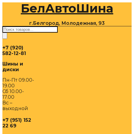
БелАвтоШина
Перейти
к
содержимому
г.Белгород, Молодежная, 93
Поиск
товаров
+7 (920)
582-12-81
Шины и
диски
Пн-Пт 09.00-
19.00
Сб 10.00-
17.00
Вс –
выходной
+7 (951) 152
22 69