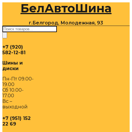
БелАвтоШина
Перейти
к
содержимому
г.Белгород, Молодежная, 93
Поиск
товаров
+7 (920)
582-12-81
Шины и
диски
Пн-Пт 09.00-
19.00
Сб 10.00-
17.00
Вс –
выходной
+7 (951) 152
22 69