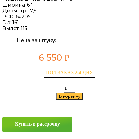
Ширина:
6''
Диаметр:
17,5''
PCD:
6x205
Dia:
161
Вылет:
115
Цена за штуку:
6 550
Р
ПОД ЗАКАЗ 2-4 ДНЯ
Количество
товара
В корзину
Asterro
6/205/161/115
6x17,5
6x205
ET115
Купить в рассрочку
D161
Sil