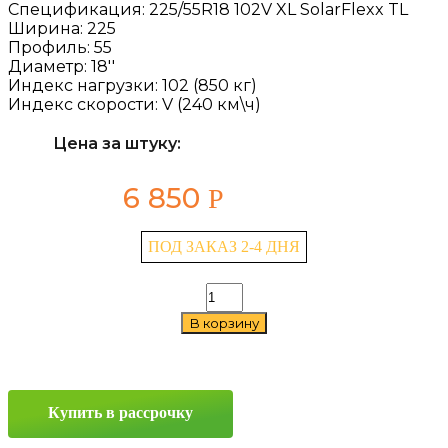
Спецификация:
225/55R18 102V XL SolarFlexx TL
Ширина:
225
Профиль:
55
Диаметр:
18''
Индекс нагрузки:
102 (850 кг)
Индекс скорости:
V (240 км\ч)
Цена за штуку:
6 850
Р
ПОД ЗАКАЗ 2-4 ДНЯ
Количество
товара
В корзину
Bars
SolarFlexx
225/55
R18
102V
Купить в рассрочку