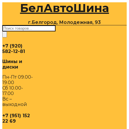
БелАвтоШина
Перейти
к
содержимому
г.Белгород, Молодежная, 93
Поиск
товаров
+7 (920)
582-12-81
Шины и
диски
Пн-Пт 09.00-
19.00
Сб 10.00-
17.00
Вс –
выходной
+7 (951) 152
22 69