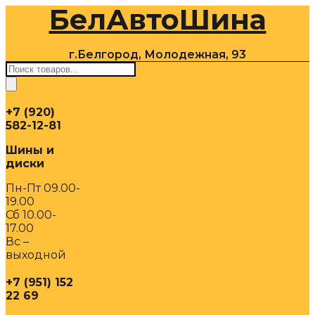
БелАвтоШина
Перейти
к
содержимому
г.Белгород, Молодежная, 93
Поиск
товаров
+7 (920)
582-12-81
Шины и
диски
Пн-Пт 09.00-
19.00
Сб 10.00-
17.00
Вс –
выходной
+7 (951) 152
22 69