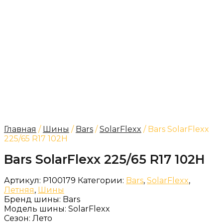
Главная
/
Шины
/
Bars
/
SolarFlexx
/ Bars SolarFlexx
225/65 R17 102H
Bars SolarFlexx 225/65 R17 102H
Артикул:
P100179
Категории:
Bars
,
SolarFlexx
,
Летняя
,
Шины
Бренд шины:
Bars
Модель шины:
SolarFlexx
Сезон:
Лето