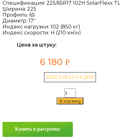
Спецификация:
225/65R17 102H SolarFlexx TL
Ширина:
225
Профиль:
65
Диаметр:
17''
Индекс нагрузки:
102 (850 кг)
Индекс скорости:
H (210 км\ч)
Цена за штуку:
6 180
Р
ПОД ЗАКАЗ 2-4 ДНЯ
Количество
товара
В корзину
Bars
SolarFlexx
225/65
R17
102H
Купить в рассрочку