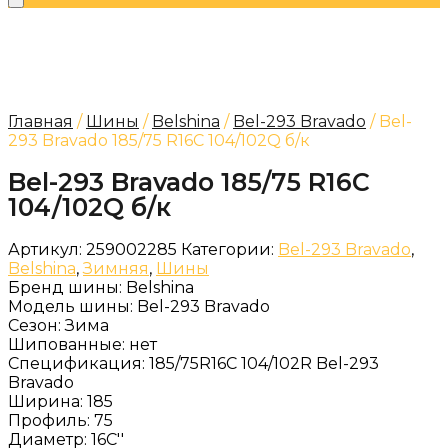
Главная
/
Шины
/
Belshina
/
Bel-293 Bravado
/ Bel-
293 Bravado 185/75 R16C 104/102Q б/к
Bel-293 Bravado 185/75 R16C
104/102Q б/к
Артикул:
259002285
Категории:
Bel-293 Bravado
,
Belshina
,
Зимняя
,
Шины
Бренд шины:
Belshina
Модель шины:
Bel-293 Bravado
Сезон:
Зима
Шипованные:
нет
Спецификация:
185/75R16C 104/102R Bel-293
Bravado
Ширина:
185
Профиль:
75
Диаметр:
16C''