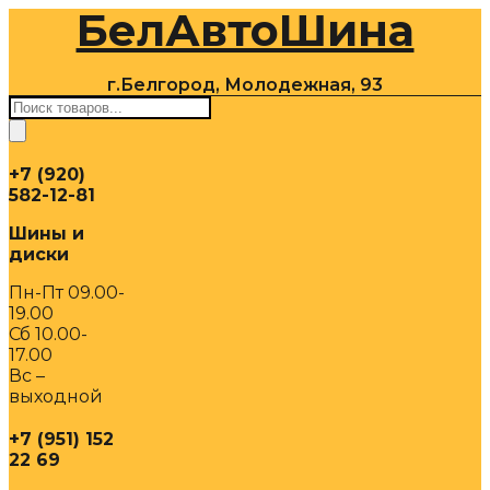
БелАвтоШина
Перейти
к
содержимому
г.Белгород, Молодежная, 93
Поиск
товаров
+7 (920)
582-12-81
Шины и
диски
Пн-Пт 09.00-
19.00
Сб 10.00-
17.00
Вс –
выходной
+7 (951) 152
22 69