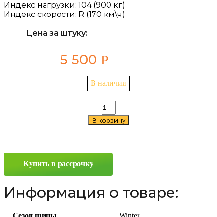
Индекс нагрузки:
104 (900 кг)
Индекс скорости:
R (170 км\ч)
Цена за штуку:
5 500
Р
В наличии
Количество
товара
В корзину
Bel-
293
Bravado
185/75
R16C
Купить в рассрочку
104/102Q
б/
к
Информация о товаре:
Сезон шины
Winter