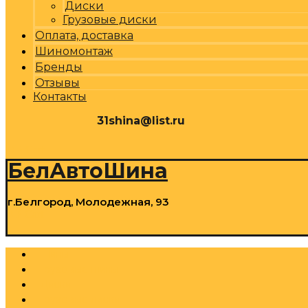
Диски
Грузовые диски
Оплата, доставка
Шиномонтаж
Бренды
Отзывы
Контакты
31shina@list.ru
0
Р
Cart
БелАвтоШина
г.Белгород, Молодежная, 93
0
Р
Cart
Шины
Грузовые шины
Диски
Грузовые диски