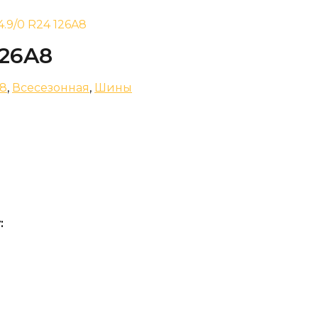
4.9/0 R24 126A8
126A8
68
,
Всесезонная
,
Шины
: