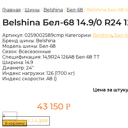
Главная
/
Шины
/
Belshina
/
Бел-68
/ Belshina Бел-68 1
Belshina Бел-68 14.9/0 R24 
Артикул:
0259002589cmp
Категории:
Belshina
,
Бел-
Бренд шины:
Belshina
Модель шины:
Бел-68
Сезон:
Всесезонные
Спецификация:
14,9R24 126A8 Бел-68 TT
Ширина:
14.9
Диаметр:
24''
Индекс нагрузки:
126 (1700 кг)
Индекс скорости:
A8 ()
Цена за штуку
43 150
Р
Количество
товара
ПОД ЗАКАЗ 2-4 ДНЯ
В корзину
Belshina