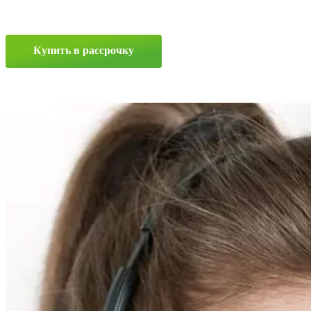
Бел-68
14.9/0
R24
126A8
Купить в рассрочку
Прокрутка
вверх