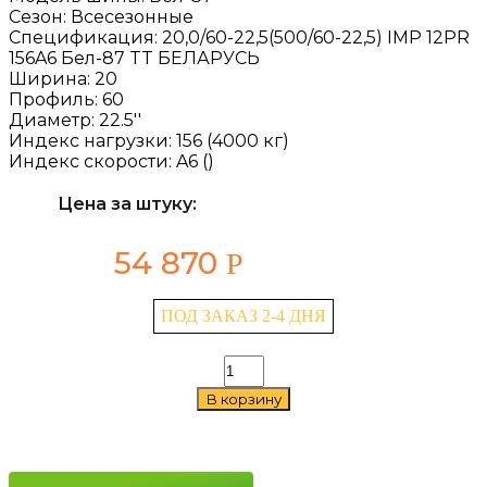
Сезон:
Всесезонные
Спецификация:
20,0/60-22,5(500/60-22,5) IMP 12PR
156A6 Бел-87 TT БЕЛАРУСЬ
Ширина:
20
Профиль:
60
Диаметр:
22.5''
Индекс нагрузки:
156 (4000 кг)
Индекс скорости:
A6 ()
Цена за штуку:
54 870
Р
ПОД ЗАКАЗ 2-4 ДНЯ
Количество
товара
В корзину
Belshina
Бел-87
20/60
—
22.5