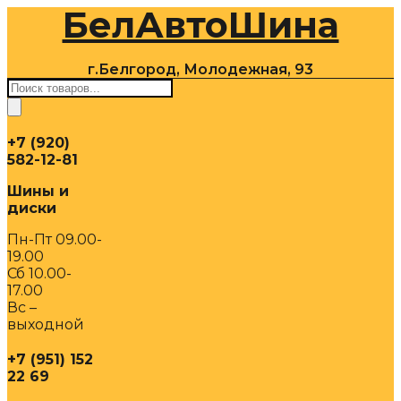
БелАвтоШина
Перейти
к
содержимому
г.Белгород, Молодежная, 93
Поиск
товаров
+7 (920)
582-12-81
Шины и
диски
Пн-Пт 09.00-
19.00
Сб 10.00-
17.00
Вс –
выходной
+7 (951) 152
22 69