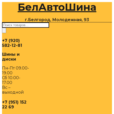
БелАвтоШина
Перейти
к
содержимому
г.Белгород, Молодежная, 93
Поиск
товаров
+7 (920)
582-12-81
Шины и
диски
Пн-Пт 09.00-
19.00
Сб 10.00-
17.00
Вс –
выходной
+7 (951) 152
22 69