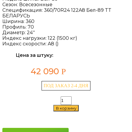
Сезон:
Всесезонные
Спецификация:
360/70R24 122A8 Бел-89 TT
БЕЛАРУСЬ
Ширина:
360
Профиль:
70
Диаметр:
24''
Индекс нагрузки:
122 (1500 кг)
Индекс скорости:
A8 ()
Цена за штуку:
42 090
Р
ПОД ЗАКАЗ 2-4 ДНЯ
Количество
товара
В корзину
Belshina
Бел-89
360/70
R24
122A8