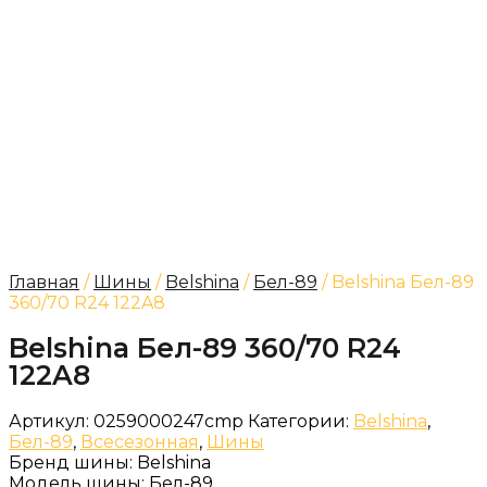
Главная
/
Шины
/
Belshina
/
Бел-89
/ Belshina Бел-89
360/70 R24 122A8
Belshina Бел-89 360/70 R24
122A8
Артикул:
0259000247cmp
Категории:
Belshina
,
Бел-89
,
Всесезонная
,
Шины
Бренд шины:
Belshina
Модель шины:
Бел-89