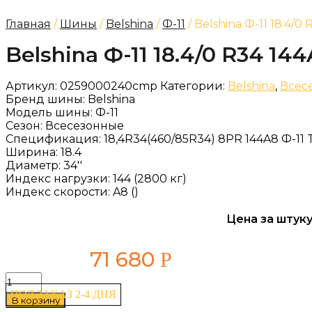
Главная
/
Шины
/
Belshina
/
Ф-11
/ Belshina Ф-11 18.4/0
Belshina Ф-11 18.4/0 R34 14
Артикул:
0259000240cmp
Категории:
Belshina
,
Всес
Бренд шины:
Belshina
Модель шины:
Ф-11
Сезон:
Всесезонные
Спецификация:
18,4R34(460/85R34) 8PR 144A8 Ф-1
Ширина:
18.4
Диаметр:
34''
Индекс нагрузки:
144 (2800 кг)
Индекс скорости:
A8 ()
Цена за штуку
71 680
Р
Количество
товара
ПОД ЗАКАЗ 2-4 ДНЯ
В корзину
Belshina