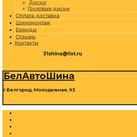
Диски
Грузовые диски
Оплата, доставка
Шиномонтаж
Бренды
Отзывы
Контакты
31shina@list.ru
0
Р
Cart
БелАвтоШина
г.Белгород, Молодежная, 93
0
Р
Cart
Шины
Грузовые шины
Диски
Грузовые диски