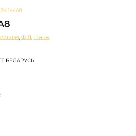
 R34 144A8
4A8
езонная
,
Ф-11
,
Шины
1 TT БЕЛАРУСЬ
: