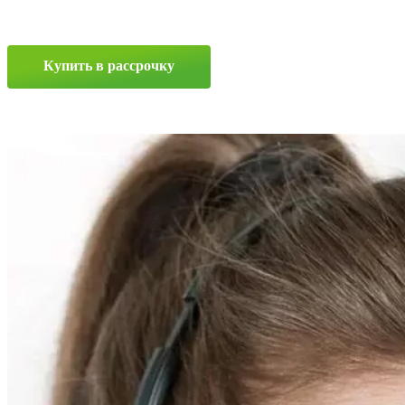
Ф-11
18.4/0
R34
144A8
Купить в рассрочку
Прокрутка
вверх