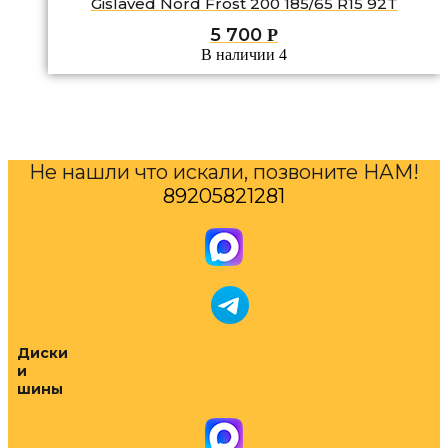
Gislaved Nord Frost 200 185/65 R15 92T
5 700
Р
В наличии 4
Не нашли что искали, позвоните НАМ!
89205821281
Диски
и
шины