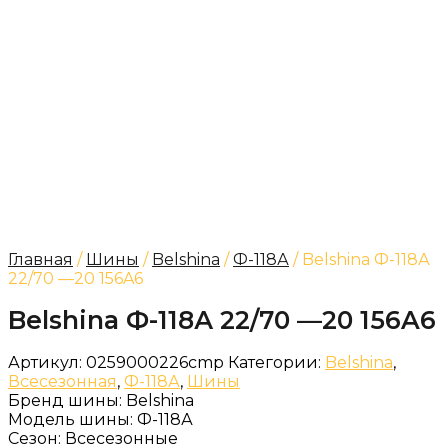
Главная
/
Шины
/
Belshina
/
Ф-118А
/ Belshina Ф-118А
22/70 —20 156A6
Belshina Ф-118А 22/70 —20 156A6
Артикул:
0259000226cmp
Категории:
Belshina
,
Всесезонная
,
Ф-118А
,
Шины
Бренд шины:
Belshina
Модель шины:
Ф-118А
Сезон:
Всесезонные