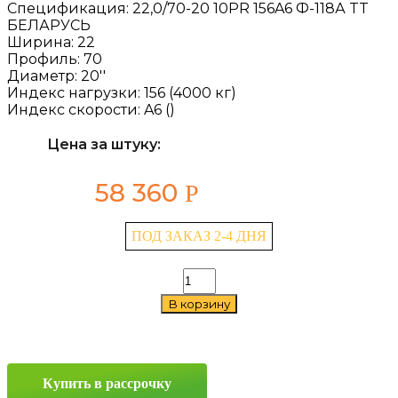
Спецификация:
22,0/70-20 10PR 156A6 Ф-118А TT
БЕЛАРУСЬ
Ширина:
22
Профиль:
70
Диаметр:
20''
Индекс нагрузки:
156 (4000 кг)
Индекс скорости:
A6 ()
Цена за штуку:
58 360
Р
ПОД ЗАКАЗ 2-4 ДНЯ
Количество
товара
В корзину
Belshina
Ф-118А
22/70
—
20
Купить в рассрочку
156A6