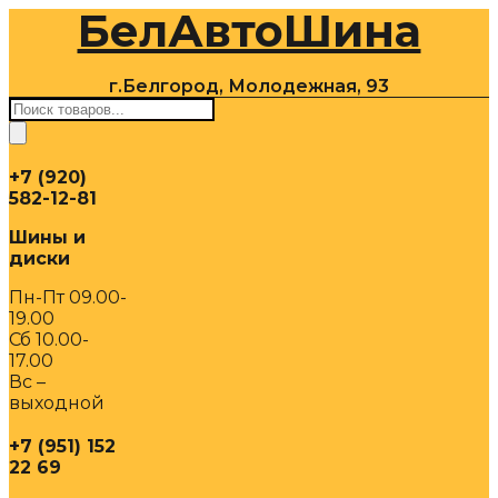
БелАвтоШина
Перейти
к
содержимому
г.Белгород, Молодежная, 93
Поиск
товаров
+7 (920)
582-12-81
Шины и
диски
Пн-Пт 09.00-
19.00
Сб 10.00-
17.00
Вс –
выходной
+7 (951) 152
22 69