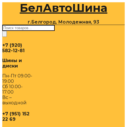
БелАвтоШина
Перейти
к
содержимому
г.Белгород, Молодежная, 93
Поиск
товаров
+7 (920)
582-12-81
Шины и
диски
Пн-Пт 09.00-
19.00
Сб 10.00-
17.00
Вс –
выходной
+7 (951) 152
22 69