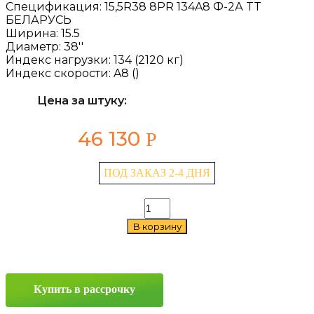
Спецификация:
15,5R38 8PR 134A8 Ф-2А TT
БЕЛАРУСЬ
Ширина:
15.5
Диаметр:
38''
Индекс нагрузки:
134 (2120 кг)
Индекс скорости:
A8 ()
Цена за штуку:
46 130
Р
ПОД ЗАКАЗ 2-4 ДНЯ
Количество
товара
В корзину
Belshina
Ф-2А
15.5/0
R38
134A8
Купить в рассрочку