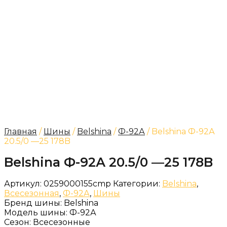
Главная
/
Шины
/
Belshina
/
Ф-92А
/ Belshina Ф-92А
20.5/0 —25 178B
Belshina Ф-92А 20.5/0 —25 178B
Артикул:
0259000155cmp
Категории:
Belshina
,
Всесезонная
,
Ф-92А
,
Шины
Бренд шины:
Belshina
Модель шины:
Ф-92А
Сезон:
Всесезонные