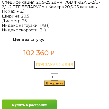
Спецификация:
20,5-25 28PR 178B Ф-92А E-2/G-
2/L-2 TTF БЕЛАРУСЬ + Камера 20,5-25 вентиль
ГК-260 + о/л
Ширина:
20.5
Диаметр:
25''
Индекс нагрузки:
178 ()
Индекс скорости:
B ()
Цена за штуку:
102 360
Р
ПОД ЗАКАЗ 2-4 ДНЯ
Количество
товара
В корзину
Belshina
Ф-92А
20.5/0
—
25
Купить в рассрочку
178B