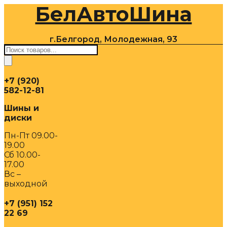
БелАвтоШина
Перейти
к
содержимому
г.Белгород, Молодежная, 93
Поиск
товаров
+7 (920)
582-12-81
Шины и
диски
Пн-Пт 09.00-
19.00
Сб 10.00-
17.00
Вс –
выходной
+7 (951) 152
22 69