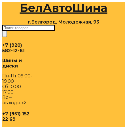
БелАвтоШина
Перейти
к
содержимому
г.Белгород, Молодежная, 93
Поиск
товаров
+7 (920)
582-12-81
Шины и
диски
Пн-Пт 09.00-
19.00
Сб 10.00-
17.00
Вс –
выходной
+7 (951) 152
22 69