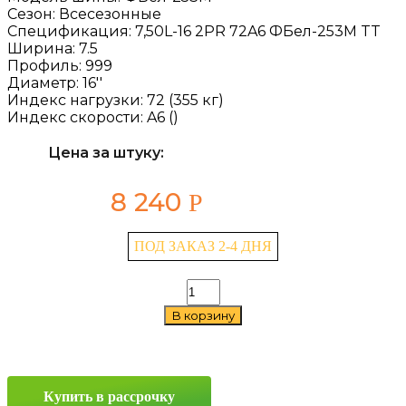
Сезон:
Всесезонные
Спецификация:
7,50L-16 2PR 72A6 ФБел-253М TT
Ширина:
7.5
Профиль:
999
Диаметр:
16''
Индекс нагрузки:
72 (355 кг)
Индекс скорости:
A6 ()
Цена за штуку:
8 240
Р
ПОД ЗАКАЗ 2-4 ДНЯ
Количество
товара
В корзину
Belshina
ФБел-253М
7.5/999
—
16
Купить в рассрочку
72A6