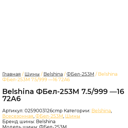
Главная
/
Шины
/
Belshina
/
ФБел-253М
/ Belshina
ФБел-253М 7.5/999 —16 72A6
Belshina ФБел-253М 7.5/999 —16
72A6
Артикул:
0259003126cmp
Категории:
Belshina
,
Всесезонная
,
ФБел-253М
,
Шины
Бренд шины:
Belshina
Модель шины:
ФБел-253М