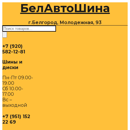
БелАвтоШина
Перейти
к
содержимому
г.Белгород, Молодежная, 93
Поиск
товаров
+7 (920)
582-12-81
Шины и
диски
Пн-Пт 09.00-
19.00
Сб 10.00-
17.00
Вс –
выходной
+7 (951) 152
22 69