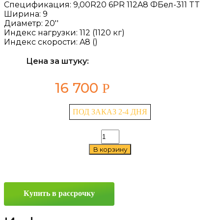
Спецификация:
9,00R20 6PR 112A8 ФБел-311 TT
Ширина:
9
Диаметр:
20''
Индекс нагрузки:
112 (1120 кг)
Индекс скорости:
A8 ()
Цена за штуку:
16 700
Р
ПОД ЗАКАЗ 2-4 ДНЯ
Количество
товара
В корзину
Belshina
ФБел-311
9/0
R20
112A8
Купить в рассрочку