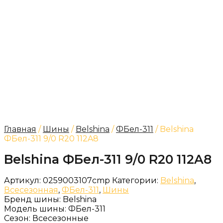
Главная
/
Шины
/
Belshina
/
ФБел-311
/ Belshina
ФБел-311 9/0 R20 112A8
Belshina ФБел-311 9/0 R20 112A8
Артикул:
0259003107cmp
Категории:
Belshina
,
Всесезонная
,
ФБел-311
,
Шины
Бренд шины:
Belshina
Модель шины:
ФБел-311
Сезон:
Всесезонные