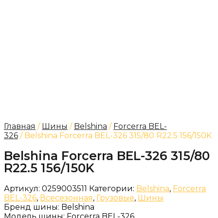
Главная
/
Шины
/
Belshina
/
Forcerra BEL-
326
/ Belshina Forcerra BEL-326 315/80 R22.5 156/150K
Belshina Forcerra BEL-326 315/80
R22.5 156/150K
Артикул:
0259003511
Категории:
Belshina
,
Forcerra
BEL-326
,
Всесезонная
,
Грузовые
,
Шины
Бренд шины:
Belshina
Модель шины:
Forcerra BEL-326