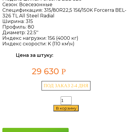
Сезон:
Всесезонные
Спецификация:
315/80R22,5 156/150K Forcerra BEL-
326 TL All Steel Radial
Ширина:
315
Профиль:
80
Диаметр:
22.5''
Индекс нагрузки:
156 (4000 кг)
Индекс скорости:
K (110 км\ч)
Цена за штуку:
29 630
Р
ПОД ЗАКАЗ 2-4 ДНЯ
Количество
товара
В корзину
Belshina
Forcerra
BEL-
326
315/80