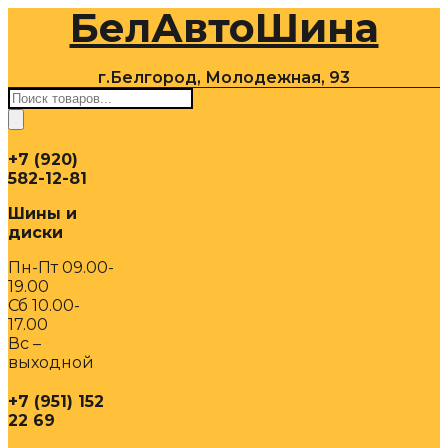
БелАвтоШина
Перейти
к
содержимому
г.Белгород, Молодежная, 93
Поиск
товаров
+7 (920)
582-12-81
Шины и
диски
Пн-Пт 09.00-
19.00
Сб 10.00-
17.00
Вс –
выходной
+7 (951) 152
22 69