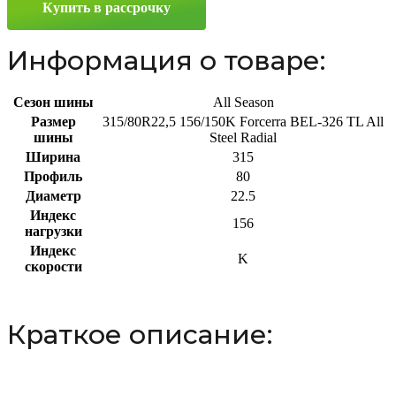
Купить в рассрочку
R22.5
156/150K
Информация о товаре:
Сезон шины
All Season
Размер
315/80R22,5 156/150K Forcerra BEL-326 TL All
шины
Steel Radial
Ширина
315
Профиль
80
Диаметр
22.5
Индекс
156
нагрузки
Индекс
K
скорости
Краткое описание: