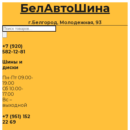
БелАвтоШина
Перейти
к
содержимому
г.Белгород, Молодежная, 93
Поиск
товаров
+7 (920)
582-12-81
Шины и
диски
Пн-Пт 09.00-
19.00
Сб 10.00-
17.00
Вс –
выходной
+7 (951) 152
22 69