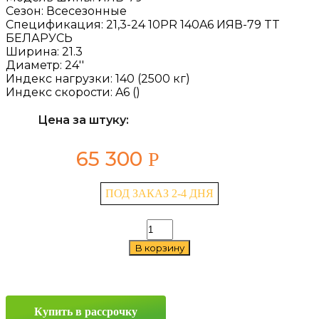
Сезон:
Всесезонные
Спецификация:
21,3-24 10PR 140A6 ИЯВ-79 TT
БЕЛАРУСЬ
Ширина:
21.3
Диаметр:
24''
Индекс нагрузки:
140 (2500 кг)
Индекс скорости:
A6 ()
Цена за штуку:
65 300
Р
ПОД ЗАКАЗ 2-4 ДНЯ
Количество
товара
В корзину
Belshina
ИЯВ-79
21.3/0
—
24
Купить в рассрочку
140A6