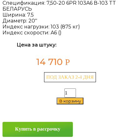
Спецификация:
7,50-20 6PR 103A6 В-103 TT
БЕЛАРУСЬ
Ширина:
7.5
Диаметр:
20''
Индекс нагрузки:
103 (875 кг)
Индекс скорости:
A6 ()
Цена за штуку:
14 710
Р
ПОД ЗАКАЗ 2-4 ДНЯ
Количество
товара
В корзину
Belshina
В-103
7.5/0
—
20
Купить в рассрочку
103A6