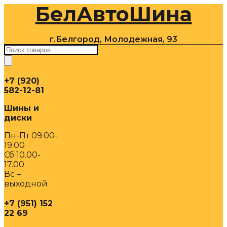
БелАвтоШина
Перейти
к
содержимому
г.Белгород, Молодежная, 93
Поиск
товаров
+7 (920)
582-12-81
Шины и
диски
Пн-Пт 09.00-
19.00
Сб 10.00-
17.00
Вс –
выходной
+7 (951) 152
22 69