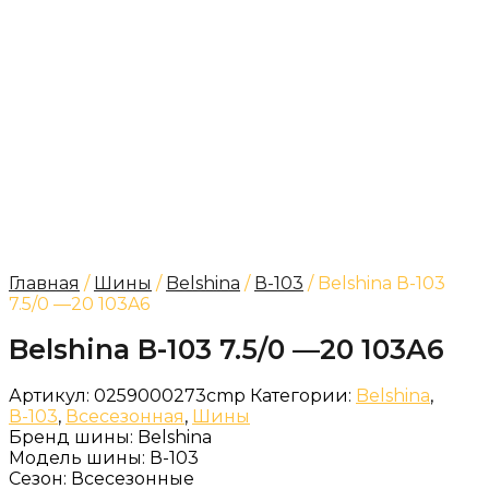
Главная
/
Шины
/
Belshina
/
В-103
/ Belshina В-103
7.5/0 —20 103A6
Belshina В-103 7.5/0 —20 103A6
Артикул:
0259000273cmp
Категории:
Belshina
,
В-103
,
Всесезонная
,
Шины
Бренд шины:
Belshina
Модель шины:
В-103
Сезон:
Всесезонные