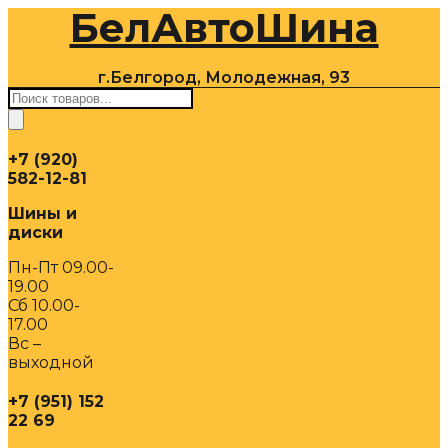
БелАвтоШина
Перейти
к
содержимому
г.Белгород, Молодежная, 93
Поиск
товаров
+7 (920)
582-12-81
Шины и
диски
Пн-Пт 09.00-
19.00
Сб 10.00-
17.00
Вс –
выходной
+7 (951) 152
22 69