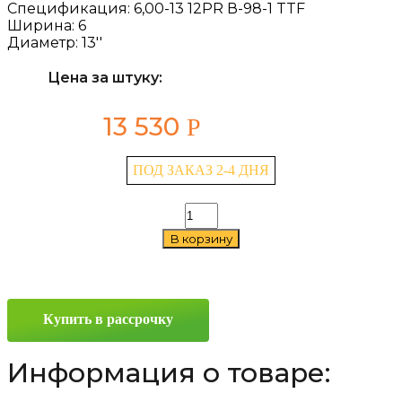
Спецификация:
6,00-13 12PR В-98-1 TTF
Ширина:
6
Диаметр:
13''
Цена за штуку:
13 530
Р
ПОД ЗАКАЗ 2-4 ДНЯ
Количество
товара
В корзину
Belshina
В-98-
1
6/0
—
Купить в рассрочку
13
Информация о товаре: