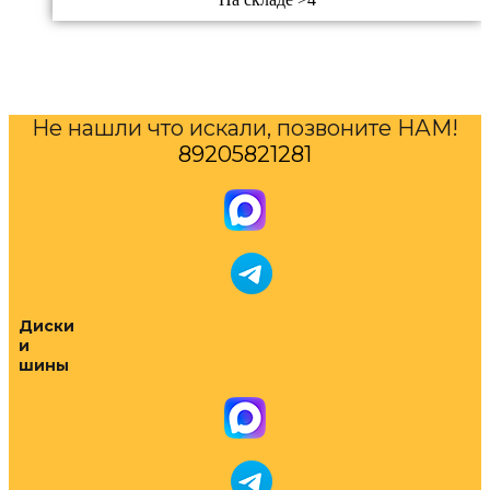
Не нашли что искали, позвоните НАМ!
89205821281
Диски
и
шины