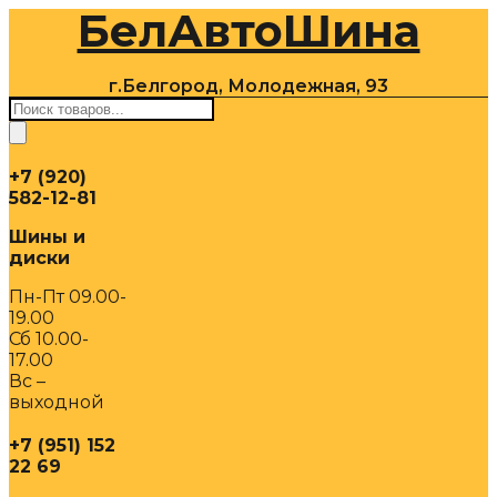
БелАвтоШина
Перейти
к
содержимому
г.Белгород, Молодежная, 93
Поиск
товаров
+7 (920)
582-12-81
Шины и
диски
Пн-Пт 09.00-
19.00
Сб 10.00-
17.00
Вс –
выходной
+7 (951) 152
22 69