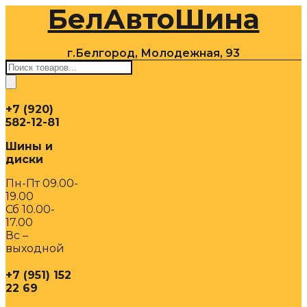
БелАвтоШина
Перейти
к
содержимому
г.Белгород, Молодежная, 93
Поиск
товаров
+7 (920)
582-12-81
Шины и
диски
Пн-Пт 09.00-
19.00
Сб 10.00-
17.00
Вс –
выходной
+7 (951) 152
22 69