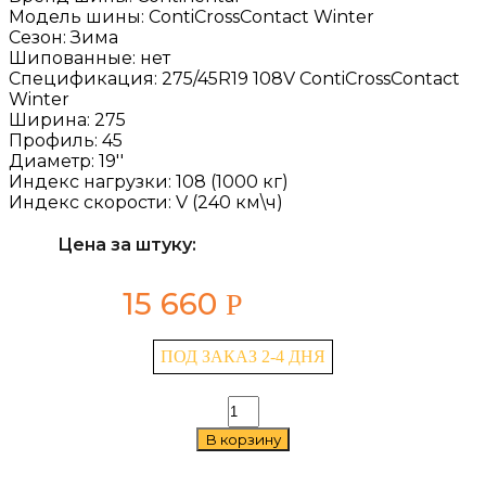
Модель шины:
ContiCrossContact Winter
Сезон:
Зима
Шипованные:
нет
Спецификация:
275/45R19 108V ContiCrossContact
Winter
Ширина:
275
Профиль:
45
Диаметр:
19''
Индекс нагрузки:
108 (1000 кг)
Индекс скорости:
V (240 км\ч)
Цена за штуку:
15 660
Р
ПОД ЗАКАЗ 2-4 ДНЯ
Количество
товара
В корзину
Continental
ContiCrossContact
Winter