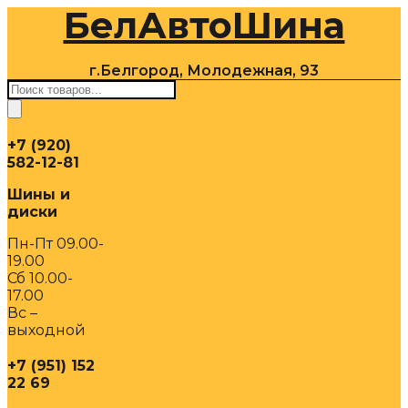
БелАвтоШина
Перейти
к
содержимому
г.Белгород, Молодежная, 93
Поиск
товаров
+7 (920)
582-12-81
Шины и
диски
Пн-Пт 09.00-
19.00
Сб 10.00-
17.00
Вс –
выходной
+7 (951) 152
22 69