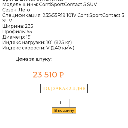
Модель шины:
ContiSportContact 5 SUV
Сезон:
Лето
Спецификация:
235/55R19 101V ContiSportContact 5
SUV
Ширина:
235
Профиль:
55
Диаметр:
19''
Индекс нагрузки:
101 (825 кг)
Индекс скорости:
V (240 км\ч)
Цена за штуку:
23 510
Р
ПОД ЗАКАЗ 2-4 ДНЯ
Количество
товара
В корзину
Continental
ContiSportContact
5
SUV