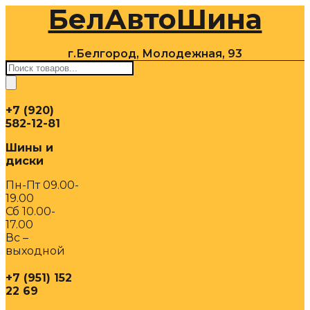
БелАвтоШина
Перейти
к
содержимому
г.Белгород, Молодежная, 93
Поиск
товаров
+7 (920)
582-12-81
Шины и
диски
Пн-Пт 09.00-
19.00
Сб 10.00-
17.00
Вс –
выходной
+7 (951) 152
22 69