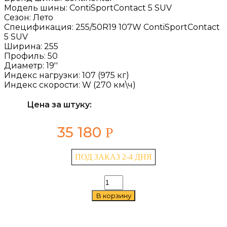
Модель шины:
ContiSportContact 5 SUV
Сезон:
Лето
Спецификация:
255/50R19 107W ContiSportContact
5 SUV
Ширина:
255
Профиль:
50
Диаметр:
19''
Индекс нагрузки:
107 (975 кг)
Индекс скорости:
W (270 км\ч)
Цена за штуку:
35 180
Р
ПОД ЗАКАЗ 2-4 ДНЯ
Количество
товара
В корзину
Continental
ContiSportContact
5
SUV