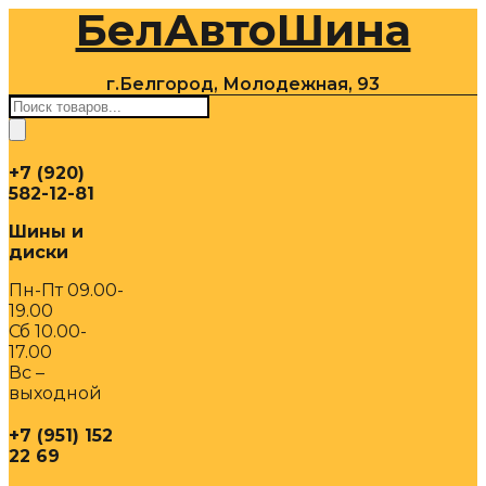
БелАвтоШина
Перейти
к
содержимому
г.Белгород, Молодежная, 93
Поиск
товаров
+7 (920)
582-12-81
Шины и
диски
Пн-Пт 09.00-
19.00
Сб 10.00-
17.00
Вс –
выходной
+7 (951) 152
22 69