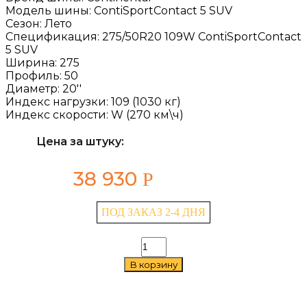
Модель шины:
ContiSportContact 5 SUV
Сезон:
Лето
Спецификация:
275/50R20 109W ContiSportContact
5 SUV
Ширина:
275
Профиль:
50
Диаметр:
20''
Индекс нагрузки:
109 (1030 кг)
Индекс скорости:
W (270 км\ч)
Цена за штуку:
38 930
Р
ПОД ЗАКАЗ 2-4 ДНЯ
Количество
товара
В корзину
Continental
ContiSportContact
5
SUV