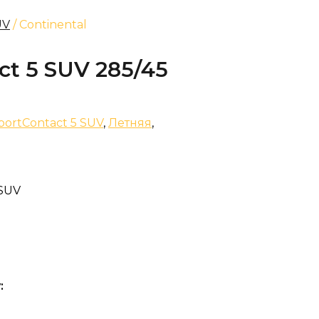
UV
/ Continental
ct 5 SUV 285/45
portContact 5 SUV
,
Летняя
,
 SUV
: