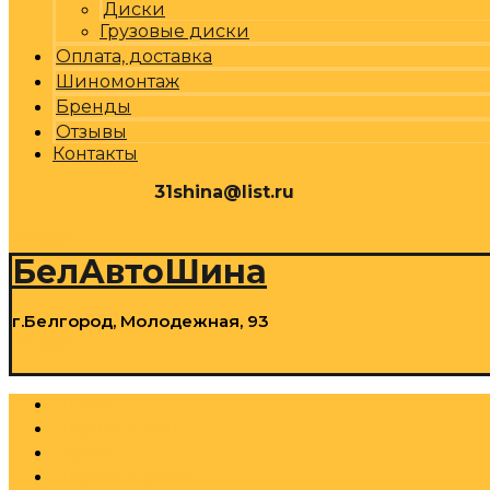
Диски
Грузовые диски
Оплата, доставка
Шиномонтаж
Бренды
Отзывы
Контакты
31shina@list.ru
0
Р
Cart
БелАвтоШина
г.Белгород, Молодежная, 93
0
Р
Cart
Шины
Грузовые шины
Диски
Грузовые диски