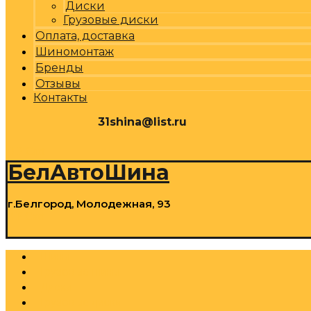
Диски
Грузовые диски
Оплата, доставка
Шиномонтаж
Бренды
Отзывы
Контакты
31shina@list.ru
0
Р
Cart
БелАвтоШина
г.Белгород, Молодежная, 93
0
Р
Cart
Шины
Грузовые шины
Диски
Грузовые диски