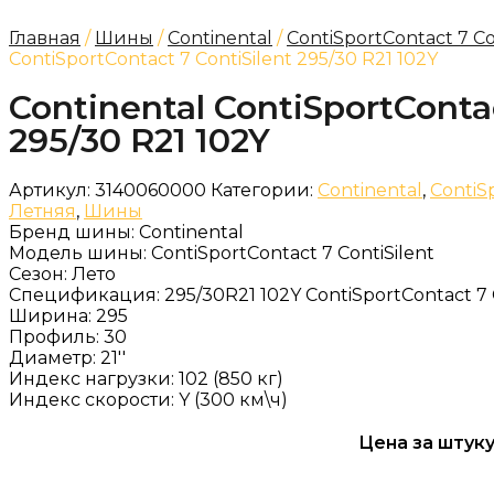
Главная
/
Шины
/
Continental
/
ContiSportContact 7 Co
ContiSportContact 7 ContiSilent 295/30 R21 102Y
Continental ContiSportContac
295/30 R21 102Y
Артикул:
3140060000
Категории:
Continental
,
ContiS
Летняя
,
Шины
Бренд шины:
Continental
Модель шины:
ContiSportContact 7 ContiSilent
Сезон:
Лето
Спецификация:
295/30R21 102Y ContiSportContact 7 
Ширина:
295
Профиль:
30
Диаметр:
21''
Индекс нагрузки:
102 (850 кг)
Индекс скорости:
Y (300 км\ч)
Цена за штуку