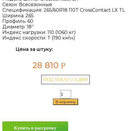
Сезон:
Всесезонные
Спецификация:
265/60R18 110T CrossContact LX TL
Ширина:
265
Профиль:
60
Диаметр:
18''
Индекс нагрузки:
110 (1060 кг)
Индекс скорости:
T (190 км\ч)
Цена за штуку:
28 810
Р
ПОД ЗАКАЗ 2-4 ДНЯ
Количество
товара
В корзину
Continental
CrossContact
LX
265/60
R18
Купить в рассрочку
110T