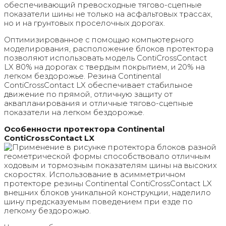
обеспечивающий превосходные тягово-сцепные
показатели шины не только на асфальтовых трассах,
но и на грунтовых проселочных дорогах.
Оптимизированное с помощью компьютерного
моделирования, расположение блоков протектора
позволяют использовать модель ContiCrossContact
LX 80% на дорогах с твердым покрытием, и 20% на
легком бездорожье. Резина Continental
ContiCrossContact LX обеспечивает стабильное
движение по прямой, отличную защиту от
аквапланирования и отличные тягово-сцепные
показатели на легком бездорожье.
Особенности протектора Continental
ContiCrossContact LX
Применение в рисунке протектора блоков разной
геометрической формы способствовало отличным
ходовым и тормозным показателям шины на высоких
скоростях. Использование в асимметричном
протекторе резины Continental ContiCrossContact LX
внешних блоков уникальной конструкции, наделило
шину предсказуемым поведением при езде по
легкому бездорожью.