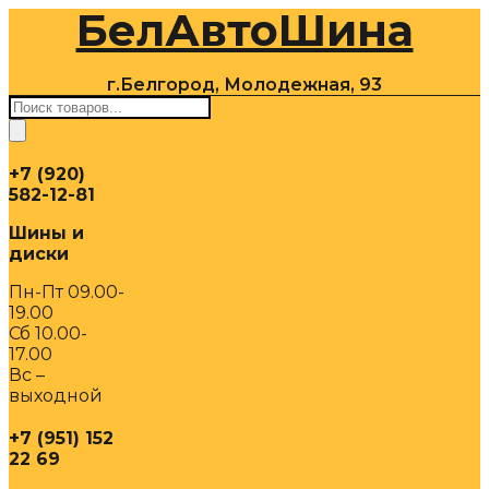
БелАвтоШина
Перейти
к
содержимому
г.Белгород, Молодежная, 93
Поиск
товаров
+7 (920)
582-12-81
Шины и
диски
Пн-Пт 09.00-
19.00
Сб 10.00-
17.00
Вс –
выходной
+7 (951) 152
22 69