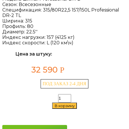
Сезон:
Всесезонные
Спецификация:
315/80R22,5 157/150L Professional
DR-2 TL
Ширина:
315
Профиль:
80
Диаметр:
22.5''
Индекс нагрузки:
157 (4125 кг)
Индекс скорости:
L (120 км\ч)
Цена за штуку:
32 590
Р
ПОД ЗАКАЗ 2-4 ДНЯ
Количество
товара
В корзину
Cordiant
Professional
DR-
2
315/80