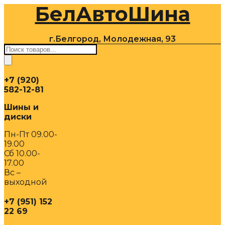
БелАвтоШина
Перейти
к
содержимому
г.Белгород, Молодежная, 93
Поиск
товаров
+7 (920)
582-12-81
Шины и
диски
Пн-Пт 09.00-
19.00
Сб 10.00-
17.00
Вс –
выходной
+7 (951) 152
22 69