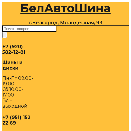
БелАвтоШина
Перейти
к
содержимому
г.Белгород, Молодежная, 93
Поиск
товаров
+7 (920)
582-12-81
Шины и
диски
Пн-Пт 09.00-
19.00
Сб 10.00-
17.00
Вс –
выходной
+7 (951) 152
22 69