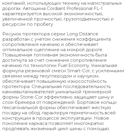
компаний, использующих технику на магистральных
дорогах. Автошина Cordiant Professional FL-1
характеризуется высокой экономичностью,
увеличенной прочностью, грузоподъемностью и
ресурсом по пробегу.
Рисунок протектора серии Long Distance
разработан с учетом снижения коэффициента
сопротивления качению и обеспечивает
оптимальное сцепление на мокрой дороге.
Повышенная топливная экономичность была
достигнута за счет снижения сопротивления
качению по технологии Fuel Economy. Уникальная
формула резиновой смеси Smart-Cor, с усиленными
связями между техуглеродом и каучуком,
обеспечивает повышенную износостойкость
протектора. Специальная последовательность
камневыталкивателей уникальной трехмерной
формы Stone-Cor эффективно защищает шину и
слои брекера от повреждений. Бортовое кольцо
гексагональной формы обеспечивает жесткую
посадку на обод, гарантируя герметичность всей
конструкции в процессе эксплуатации. Новое
поколение каркаса позволяет многократно
продлевать жизненный цикл шины с помощью