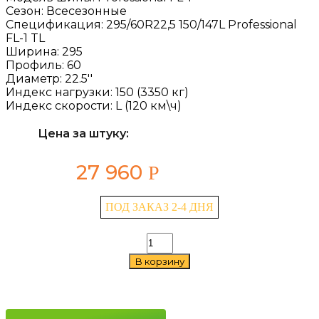
Сезон:
Всесезонные
Спецификация:
295/60R22,5 150/147L Professional
FL-1 TL
Ширина:
295
Профиль:
60
Диаметр:
22.5''
Индекс нагрузки:
150 (3350 кг)
Индекс скорости:
L (120 км\ч)
Цена за штуку:
27 960
Р
ПОД ЗАКАЗ 2-4 ДНЯ
Количество
товара
В корзину
Cordiant
Professional
FL-
1
295/60