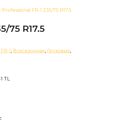
 Professional FR-1 235/75 R17.5
35/75 R17.5
 FR-1
,
Всесезонная
,
Грузовые
,
-1 TL
: