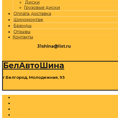
Диски
Грузовые диски
Оплата, доставка
Шиномонтаж
Бренды
Отзывы
Контакты
31shina@list.ru
0
Р
Cart
БелАвтоШина
г.Белгород, Молодежная, 93
0
Р
Cart
Шины
Грузовые шины
Диски
Грузовые диски