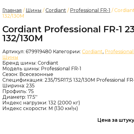
Главная
/
Шины
/
Cordiant
/
Professional FR-1
/ Cordiant
132/130M
Cordiant Professional FR-1 2
132/130M
Артикул:
679919480
Категории:
Cordiant
,
Professional
Шины
Бренд шины:
Cordiant
Модель шины:
Professional FR-1
Сезон:
Всесезонные
Спецификация:
235/75R17,5 132/130M Professional FR
Ширина:
235
Профиль:
75
Диаметр:
17.5''
Индекс нагрузки:
132 (2000 кг)
Индекс скорости:
M (130 км\ч)
Цена за штуку