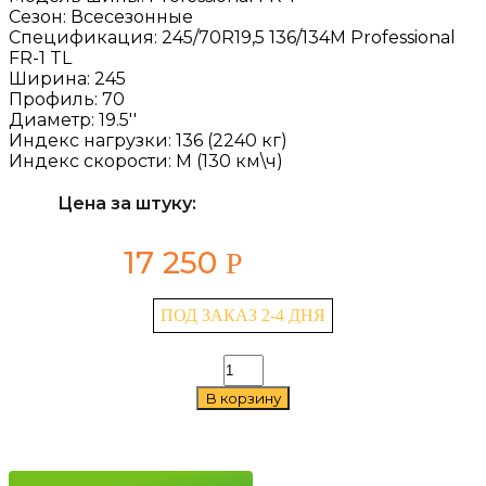
Сезон:
Всесезонные
Спецификация:
245/70R19,5 136/134M Professional
FR-1 TL
Ширина:
245
Профиль:
70
Диаметр:
19.5''
Индекс нагрузки:
136 (2240 кг)
Индекс скорости:
M (130 км\ч)
Цена за штуку:
17 250
Р
ПОД ЗАКАЗ 2-4 ДНЯ
Количество
товара
В корзину
Cordiant
Professional
FR-
1
245/70