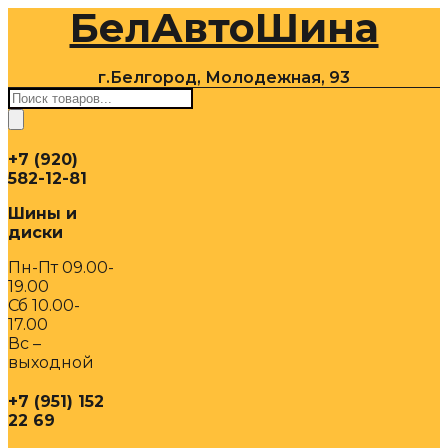
БелАвтоШина
Перейти
к
содержимому
г.Белгород, Молодежная, 93
Поиск
товаров
+7 (920)
582-12-81
Шины и
диски
Пн-Пт 09.00-
19.00
Сб 10.00-
17.00
Вс –
выходной
+7 (951) 152
22 69