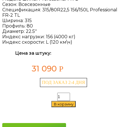
Сезон:
Всесезонные
Спецификация:
315/80R22,5 156/150L Professional
FR-2 TL
Ширина:
315
Профиль:
80
Диаметр:
22.5''
Индекс нагрузки:
156 (4000 кг)
Индекс скорости:
L (120 км\ч)
Цена за штуку:
31 090
Р
ПОД ЗАКАЗ 2-4 ДНЯ
Количество
товара
В корзину
Cordiant
Professional
FR-
2
315/80