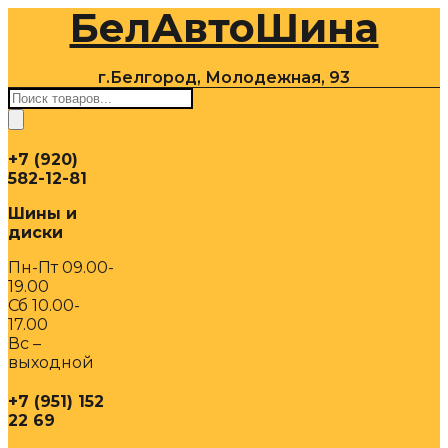
БелАвтоШина
Перейти
к
содержимому
г.Белгород, Молодежная, 93
Поиск
товаров
+7 (920)
582-12-81
Шины и
диски
Пн-Пт 09.00-
19.00
Сб 10.00-
17.00
Вс –
выходной
+7 (951) 152
22 69