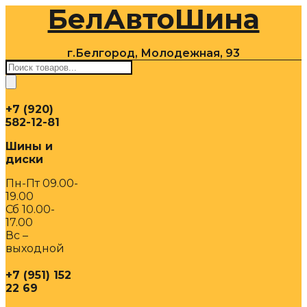
БелАвтоШина
Перейти
к
содержимому
г.Белгород, Молодежная, 93
Поиск
товаров
+7 (920)
582-12-81
Шины и
диски
Пн-Пт 09.00-
19.00
Сб 10.00-
17.00
Вс –
выходной
+7 (951) 152
22 69