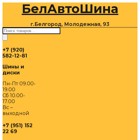
БелАвтоШина
Перейти
к
содержимому
г.Белгород, Молодежная, 93
Поиск
товаров
+7 (920)
582-12-81
Шины и
диски
Пн-Пт 09.00-
19.00
Сб 10.00-
17.00
Вс –
выходной
+7 (951) 152
22 69