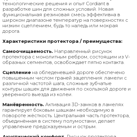
технологические решения и опыт Cordiant в
разработке шин для сложных условий. Новая
функциональная резиновая смесь эффективна в
широком диапазоне температур на поверхностях с
низким сцеплением, будь то наледь или мокрая
дорога.
Характеристики протектора / преимущества:
Самоочищаемость.
Направленный рисунок
протектора с монолитным ребром, состоящим из V-
образных сегментов, освобождает пятно контакта.
Сцепление
на обледеневшей дороге обеспечено
повышенным числом граней зацепления: ламели с
различной частотой шага, сложные зубчатые
контуры шашек для движения по скользкой дороге и
уверенного выезда из колеи.
Манёвренность.
Активация 3D-замков в ламелях
гарантирует боковым шашкам необходимую в
повороте жёсткость. Центральная часть протектора,
объединённая в систему полумостами, делает
управление предсказуемым и острым.
Акустический комфорт.
Рисунок протектора