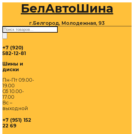
БелАвтоШина
Перейти
к
содержимому
г.Белгород, Молодежная, 93
Поиск
товаров
+7 (920)
582-12-81
Шины и
диски
Пн-Пт 09.00-
19.00
Сб 10.00-
17.00
Вс –
выходной
+7 (951) 152
22 69