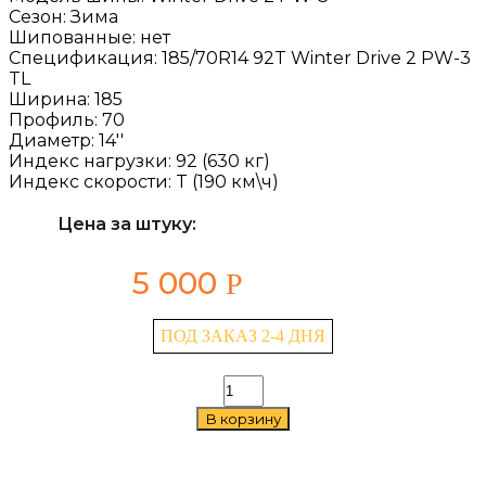
Сезон:
Зима
Шипованные:
нет
Спецификация:
185/70R14 92T Winter Drive 2 PW-3
TL
Ширина:
185
Профиль:
70
Диаметр:
14''
Индекс нагрузки:
92 (630 кг)
Индекс скорости:
T (190 км\ч)
Цена за штуку:
5 000
Р
ПОД ЗАКАЗ 2-4 ДНЯ
Количество
товара
В корзину
Cordiant
Winter
Drive
2