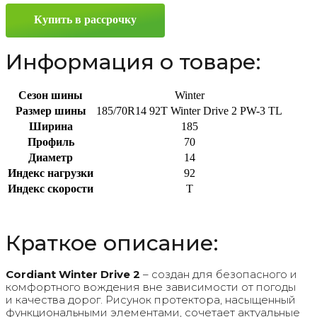
PW-
Купить в рассрочку
3
185/70
R14
Информация о товаре:
92T
Сезон шины
Winter
Размер шины
185/70R14 92T Winter Drive 2 PW-3 TL
Ширина
185
Профиль
70
Диаметр
14
Индекс нагрузки
92
Индекс скорости
T
Краткое описание:
Cordiant Winter Drive 2
– создан для безопасного и
комфортного вождения вне зависимости от погоды
и качества дорог. Рисунок протектора, насыщенный
функциональными элементами, сочетает актуальные