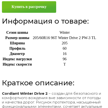
PW-
Купить в рассрочку
3
205/60
R16
Информация о товаре:
96T
Сезон шины
Winter
Размер шины
205/60R16 96T Winter Drive 2 PW-3 TL
Ширина
205
Профиль
60
Диаметр
16
Индекс нагрузки
96
Индекс скорости
T
Краткое описание:
Cordiant Winter Drive 2
– создан для безопасного и
комфортного вождения вне зависимости от погоды
и качества дорог. Рисунок протектора, насыщенный
функциональными элементами, сочетает актуальные