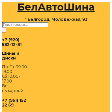
БелАвтоШина
Перейти
к
содержимому
г.Белгород, Молодежная, 93
Поиск
товаров
+7 (920)
582-12-81
Шины и
диски
Пн-Пт 09.00-
19.00
Сб 10.00-
17.00
Вс –
выходной
+7 (951) 152
22 69