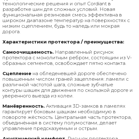
технологические решения и опыт Cordiant в
разработке шин для сложных условий. Новая
функциональная резиновая смесь эффективна в
широком диапазоне температур на поверхностях с
низким сцеплением, будь то наледь или мокрая
дорога.
Характеристики протектора / преимущества:
Самоочищаемость.
Направленный рисунок
протектора с монолитным ребром, состоящим из V-
образных сегментов, освобождает пятно контакта.
Сцепление
на обледеневшей дороге обеспечено
повышенным числом граней зацепления: ламели с
различной частотой шага, сложные зубчатые
контуры шашек для движения по скользкой дороге и
уверенного выезда из колеи.
Манёвренность.
Активация 3D-замков в ламелях
гарантирует боковым шашкам необходимую в
повороте жёсткость. Центральная часть протектора,
объединённая в систему полумостами, делает
управление предсказуемым и острым.
Акустический комфорт.
Рисунок протектора