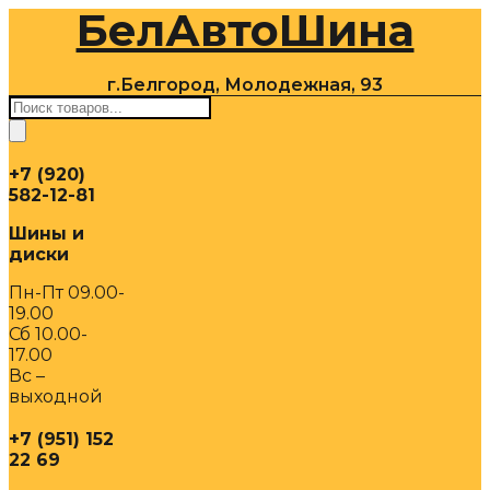
БелАвтоШина
Перейти
к
содержимому
г.Белгород, Молодежная, 93
Поиск
товаров
+7 (920)
582-12-81
Шины и
диски
Пн-Пт 09.00-
19.00
Сб 10.00-
17.00
Вс –
выходной
+7 (951) 152
22 69