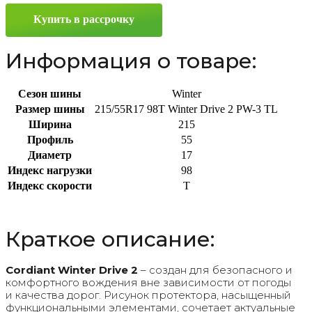
PW-
Купить в рассрочку
3
215/55
R17
Информация о товаре:
98T
Сезон шины
Winter
Размер шины
215/55R17 98T Winter Drive 2 PW-3 TL
Ширина
215
Профиль
55
Диаметр
17
Индекс нагрузки
98
Индекс скорости
T
Краткое описание:
Cordiant Winter Drive 2
– создан для безопасного и
комфортного вождения вне зависимости от погоды
и качества дорог. Рисунок протектора, насыщенный
функциональными элементами, сочетает актуальные