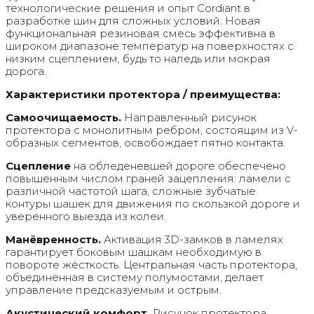
технологические решения и опыт Cordiant в
разработке шин для сложных условий. Новая
функциональная резиновая смесь эффективна в
широком диапазоне температур на поверхностях с
низким сцеплением, будь то наледь или мокрая
дорога.
Характеристики протектора / преимущества:
Самоочищаемость.
Направленный рисунок
протектора с монолитным ребром, состоящим из V-
образных сегментов, освобождает пятно контакта.
Сцепление
на обледеневшей дороге обеспечено
повышенным числом граней зацепления: ламели с
различной частотой шага, сложные зубчатые
контуры шашек для движения по скользкой дороге и
уверенного выезда из колеи.
Манёвренность.
Активация 3D-замков в ламелях
гарантирует боковым шашкам необходимую в
повороте жёсткость. Центральная часть протектора,
объединённая в систему полумостами, делает
управление предсказуемым и острым.
Акустический комфорт.
Рисунок протектора