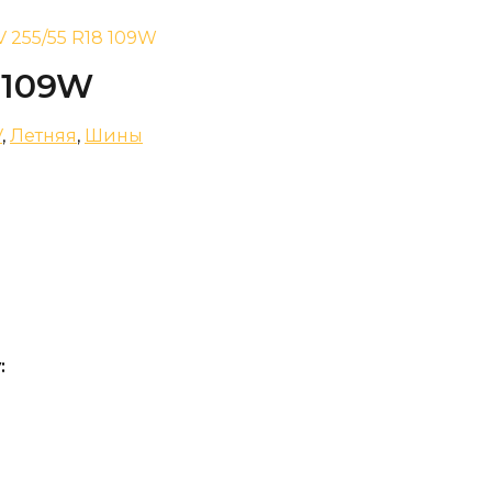
V 255/55 R18 109W
8 109W
V
,
Летняя
,
Шины
: