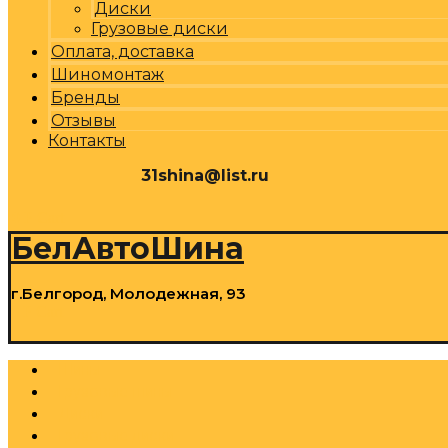
Диски
Грузовые диски
Оплата, доставка
Шиномонтаж
Бренды
Отзывы
Контакты
31shina@list.ru
0
Р
Cart
БелАвтоШина
г.Белгород, Молодежная, 93
0
Р
Cart
Шины
Грузовые шины
Диски
Грузовые диски