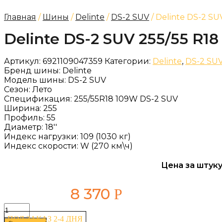
Главная
/
Шины
/
Delinte
/
DS-2 SUV
/ Delinte DS-2 SU
Delinte DS-2 SUV 255/55 R1
Артикул:
6921109047359
Категории:
Delinte
,
DS-2 SU
Бренд шины:
Delinte
Модель шины:
DS-2 SUV
Сезон:
Лето
Спецификация:
255/55R18 109W DS-2 SUV
Ширина:
255
Профиль:
55
Диаметр:
18''
Индекс нагрузки:
109 (1030 кг)
Индекс скорости:
W (270 км\ч)
Цена за штуку
8 370
Р
Количество
товара
ПОД ЗАКАЗ 2-4 ДНЯ